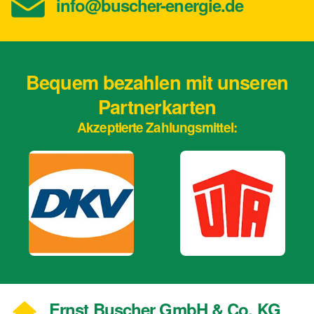
info@buscher-energie.de
Bequem bezahlen mit unseren
Partnerkarten
Akzeptierte Zahlungsmittel:
Ernst Buscher GmbH & Co. KG